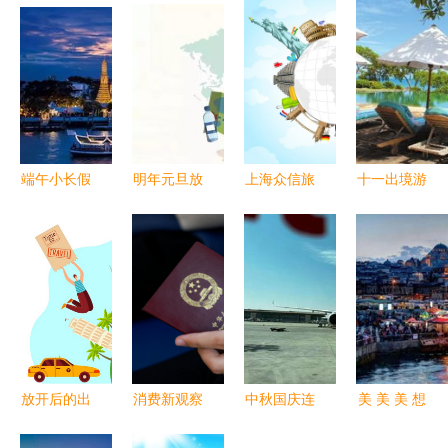
端午小长假
明年元旦放
上海众信旅
十一出境游
曼谷成出境
假1天，五
游 周年庆
长线销售过
游首选目的
一休5天！
提质保量，
半，价格不
地
教你最强拼
绘就全域旅
贵成为市场
假攻略，出
游新图景
亮点
境旅行休10
天！
放开后的出
消费新观察
中秋国庆连
美 美 美 想
境游 复苏
| 出境游升
休8天，出
出国旅游的