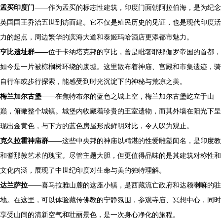
孟买印度门
——作为孟买的标志性建筑，印度门面朝阿拉伯海，是为纪念
英国国王乔治五世到访而建。它不仅是殖民历史的见证，也是现代印度活
力的起点，周边繁华的滨海大道和泰姬玛哈酒店更添都市魅力。
亨比遗址群
——位于卡纳塔克邦的亨比，曾是毗奢耶那伽罗帝国的首都，
如今是一片被棕榈树环绕的废墟。这里散布着神庙、宫殿和市集遗迹，骑
自行车或步行探索，能感受到时光沉淀下的神秘与荒凉之美。
梅兰加尔古堡
——在焦特布尔的蓝色之城上空，梅兰加尔古堡屹立于山
巅，俯瞰整个城镇。城堡内收藏着珍贵的王室遗物，而其外墙在阳光下呈
现出金黄色，与下方的蓝色房屋形成鲜明对比，令人叹为观止。
克久拉霍神庙群
——这些中央邦的神庙以精湛的性爱雕塑闻名，是印度教
和耆那教艺术的瑰宝。尽管主题大胆，但更值得品味的是其建筑对称性和
文化内涵，展现了中世纪印度对生命与美的独特理解。
达兰萨拉
——喜马拉雅山麓的这座小镇，是西藏流亡政府和达赖喇嘛的驻
地。在这里，可以体验藏传佛教的宁静氛围，参观寺庙、冥想中心，同时
享受山间的清新空气和壮丽景色，是一次身心净化的旅程。