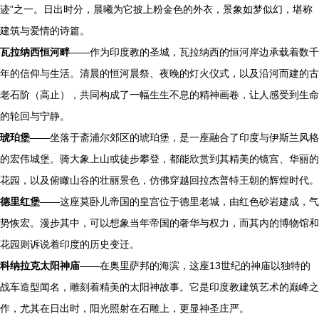
迹”之一。日出时分，晨曦为它披上粉金色的外衣，景象如梦似幻，堪称
建筑与爱情的诗篇。
瓦拉纳西恒河畔
——作为印度教的圣城，瓦拉纳西的恒河岸边承载着数千
年的信仰与生活。清晨的恒河晨祭、夜晚的灯火仪式，以及沿河而建的古
老石阶（高止），共同构成了一幅生生不息的精神画卷，让人感受到生命
的轮回与宁静。
琥珀堡
——坐落于斋浦尔郊区的琥珀堡，是一座融合了印度与伊斯兰风格
的宏伟城堡。骑大象上山或徒步攀登，都能欣赏到其精美的镜宫、华丽的
花园，以及俯瞰山谷的壮丽景色，仿佛穿越回拉杰普特王朝的辉煌时代。
德里红堡
——这座莫卧儿帝国的皇宫位于德里老城，由红色砂岩建成，气
势恢宏。漫步其中，可以想象当年帝国的奢华与权力，而其内的博物馆和
花园则诉说着印度的历史变迁。
科纳拉克太阳神庙
——在奥里萨邦的海滨，这座13世纪的神庙以独特的
战车造型闻名，雕刻着精美的太阳神故事。它是印度教建筑艺术的巅峰之
作，尤其在日出时，阳光照射在石雕上，更显神圣庄严。